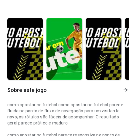
Sobre este jogo
como apostar no futebol como apostar no futebol parece
fluida no ponto de fluxo de navegação para um visitante
novo; os rótulos são fáceis de acompanhar. O resultado
geral parece prático e maduro.
como apostar no futebol parece responsiva no ponto de