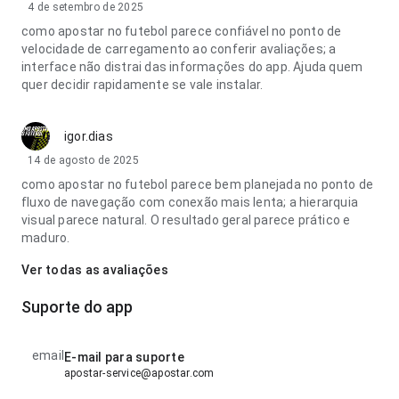
4 de setembro de 2025
como apostar no futebol parece confiável no ponto de
velocidade de carregamento ao conferir avaliações; a
interface não distrai das informações do app. Ajuda quem
quer decidir rapidamente se vale instalar.
igor.dias
14 de agosto de 2025
como apostar no futebol parece bem planejada no ponto de
fluxo de navegação com conexão mais lenta; a hierarquia
visual parece natural. O resultado geral parece prático e
maduro.
Ver todas as avaliações
Suporte do app
email
E-mail para suporte
apostar-service@apostar.com