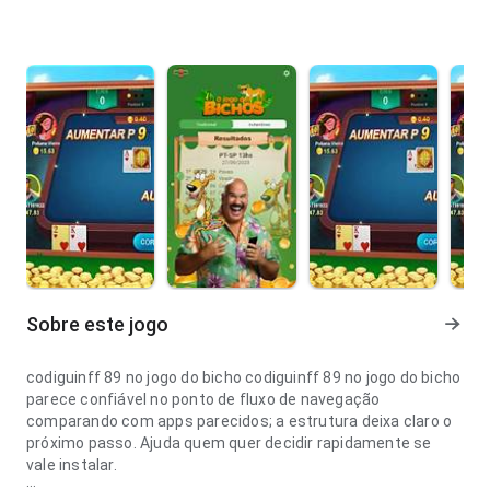
Sobre este jogo
codiguinff 89 no jogo do bicho codiguinff 89 no jogo do bicho
parece confiável no ponto de fluxo de navegação
comparando com apps parecidos; a estrutura deixa claro o
próximo passo. Ajuda quem quer decidir rapidamente se
vale instalar.