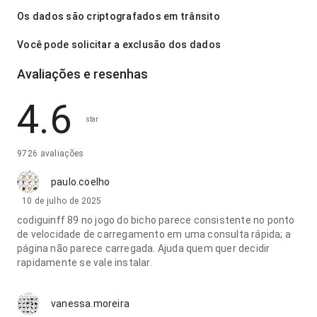
Os dados são criptografados em trânsito
Você pode solicitar a exclusão dos dados
Avaliações e resenhas
4.6
star
9726 avaliações
paulo.coelho
10 de julho de 2025
codiguinff 89 no jogo do bicho parece consistente no ponto
de velocidade de carregamento em uma consulta rápida; a
página não parece carregada. Ajuda quem quer decidir
rapidamente se vale instalar.
vanessa.moreira