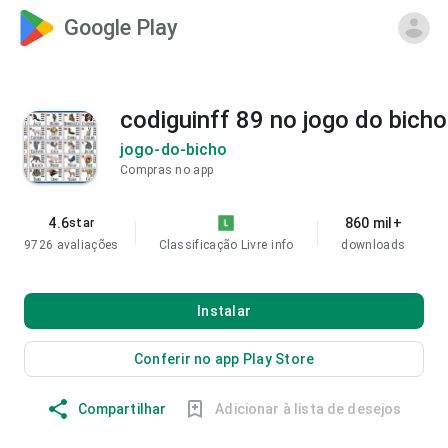
Google Play
codiguinff 89 no jogo do bicho
jogo-do-bicho
Compras no app
4.6
860 mil+
star
9726 avaliações
Classificação Livre
info
downloads
Instalar
Conferir no app Play Store
Compartilhar
Adicionar à lista de desejos