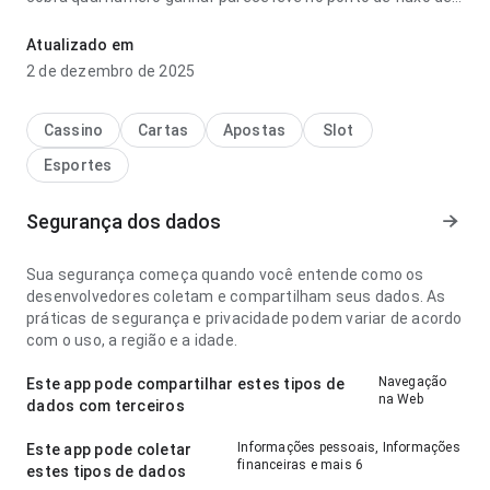
navegação comparando com apps parecidos; os rótulos são
fáceis de acompanhar. Isso passa mais confiança ao
Atualizado em
usuário.
2 de dezembro de 2025
Cassino
Cartas
Apostas
Slot
Esportes
Segurança dos dados
Sua segurança começa quando você entende como os
desenvolvedores coletam e compartilham seus dados. As
práticas de segurança e privacidade podem variar de acordo
com o uso, a região e a idade.
Navegação
Este app pode compartilhar estes tipos de
na Web
dados com terceiros
Informações pessoais, Informações
Este app pode coletar
financeiras e mais 6
estes tipos de dados