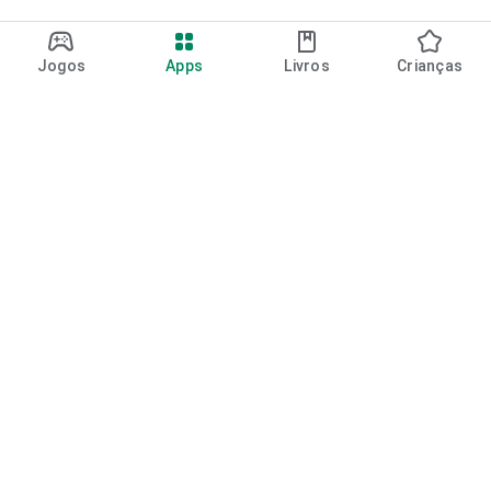
Jogos
Apps
Livros
Crianças
Google Play
Play Pass
Pontos do Play Points
Vales-presente
Resgatar
Política de reembolso
Crianças e família