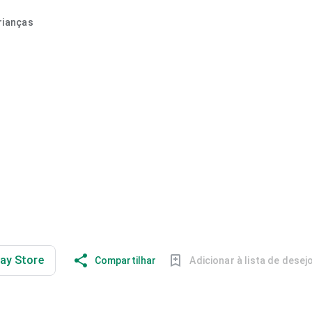
rianças
lay Store
Compartilhar
Adicionar à lista de desej