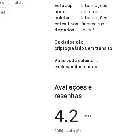
as
Slot
próximo passo. A página
Este app
Informações
a impressão limpa e
pode
pessoais,
tes
coletar
Informações
estes tipos
financeiras e
de dados
mais 6
Os dados são
criptografados em trânsito
Você pode solicitar a
exclusão dos dados
Avaliações e
resenhas
4.2
star
9356 avaliações