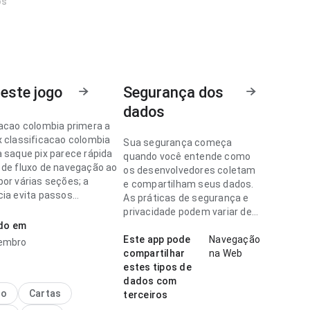
os
este jogo
Segurança dos
dados
cacao colombia primera a
x classificacao colombia
Sua segurança começa
a saque pix parece rápida
quando você entende como
 de fluxo de navegação ao
os desenvolvedores coletam
por várias seções; a
e compartilham seus dados.
cia evita passos
As práticas de segurança e
sários. A página causa
privacidade podem variar de
essão melhor que algo
ado em
acordo com o uso, a região e
.
a idade.
Este app pode
Navegação
zembro
compartilhar
na Web
cacao colombia primera a
estes tipos de
x parece fluida no ponto de
dados com
ção da tela em uma
no
Cartas
terceiros
rápida; a estrutura deixa