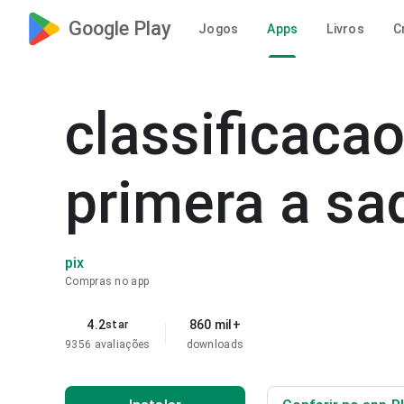
Google Play
Jogos
Apps
Livros
C
classificaca
primera a sa
pix
Compras no app
4.2
860 mil+
star
9356 avaliações
downloads