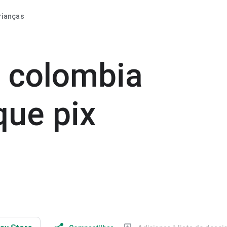
rianças
o colombia
que pix