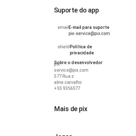
Suporte do app
email
E-mail para suporte
pix-service@pix.com
shield
Política de
privacidade
Sobre o desenvolvedor
pix
service@pix.com
577 Rua z
aline.carvalho
+55 9356577
Mais de pix