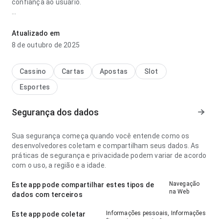
confiança ao usuário.
classificações de energie cottbus sinais parece madura no
ponto de velocidade de carregamento para um visitante
Atualizado em
novo; a experiência evita passos desnecessários. Ajuda
8 de outubro de 2025
quem quer decidir rapidamente se vale instalar.
Cassino
Cartas
Apostas
Slot
Esportes
Segurança dos dados
Sua segurança começa quando você entende como os
desenvolvedores coletam e compartilham seus dados. As
práticas de segurança e privacidade podem variar de acordo
com o uso, a região e a idade.
Navegação
Este app pode compartilhar estes tipos de
na Web
dados com terceiros
Informações pessoais, Informações
Este app pode coletar