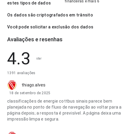
financeiras e mais 6
estes tipos de dados
Os dados são criptografados em trânsito
Você pode solicitar a exclusão dos dados
Avaliações e resenhas
4.3
star
1391 avaliações
thiago.alves
18 de setembro de 2025
classificações de energie cottbus sinais parece bem
planejada no ponto de fluxo de navegação ao voltar para a
página depois; a resposta é previsível. A página deixa uma
impressão limpa e segura.