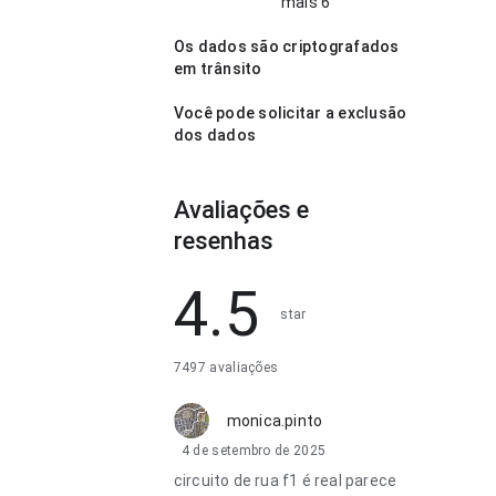
mais 6
Os dados são criptografados
em trânsito
Você pode solicitar a exclusão
dos dados
Avaliações e
resenhas
4.5
star
7497 avaliações
monica.pinto
4 de setembro de 2025
circuito de rua f1 é real parece