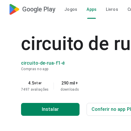
Google Play
Jogos
Apps
Livros
C
circuito de ru
circuito-de-rua-f1-é
Compras no app
4.5
290 mil+
star
7497 avaliações
downloads
Instalar
Conferir no app P