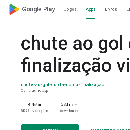
Google Play
Jogos
Apps
Livros
C
chute ao gol
finalização 
chute-ao-gol-conta-como-finalização
Compras no app
4.4
580 mil+
star
8593 avaliações
downloads