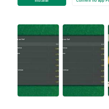
Instalar
Conferir no app P