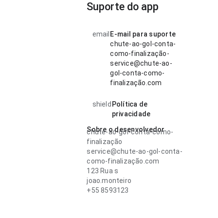
Suporte do app
email
E-mail para suporte
chute-ao-gol-conta-
como-finalização-
service@chute-ao-
gol-conta-como-
finalização.com
shield
Política de
privacidade
Sobre o desenvolvedor
chute-ao-gol-conta-como-
finalização
service@chute-ao-gol-conta-
como-finalização.com
123 Rua s
joao.monteiro
+55 8593123