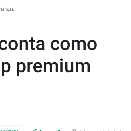
rianças
 conta como
vip premium