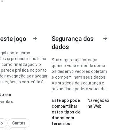
os
este jogo
Segurança dos
dados
 gol conta como
ção vip premium chute ao
Sua segurança começa
a como finalização vip
quando você entende como
parece prática no ponto
os desenvolvedores coletam
 de navegação ao navegar
e compartilham seus dados.
as seções; o conteúdo é
As práticas de segurança e
examinar. Esse equilíbrio
privacidade podem variar de
app mais interessante para
ado em
acordo com o uso, a região e
a idade.
Este app pode
Navegação
ovembro
compartilhar
na Web
 gol conta como
estes tipos de
ção vip premium parece
dados com
 ponto de fluxo de
no
Cartas
terceiros
o ao conferir avaliações; o