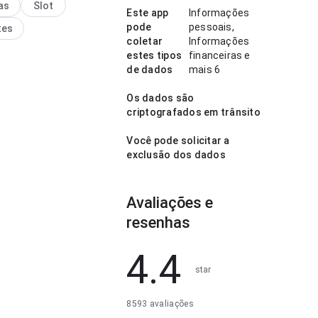
as
Slot
é fácil de examinar. Isso
Este app
Informações
is confiança ao usuário.
pode
pessoais,
tes
coletar
Informações
estes tipos
financeiras e
de dados
mais 6
Os dados são
criptografados em trânsito
Você pode solicitar a
exclusão dos dados
Avaliações e
resenhas
4.4
star
8593 avaliações