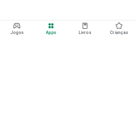
Jogos
Apps
Livros
Crianças
Google Play
Play Pass
Pontos do Play Points
Vales-presente
Resgatar
Política de reembolso