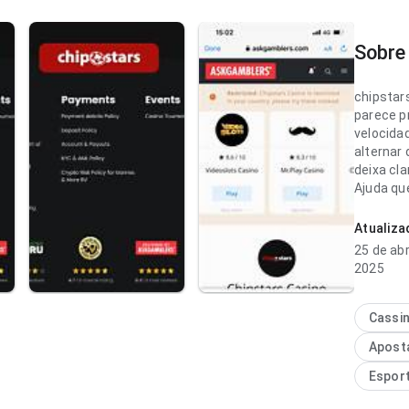
Sobre 
chipstars
parece p
velocida
alternar 
deixa cla
Ajuda qu
rapidamen
Atualiz
chipstars
25 de abr
ponto de
2025
carrega
menor; a
completa
Cassi
experiên
Apost
uso freq
Espor