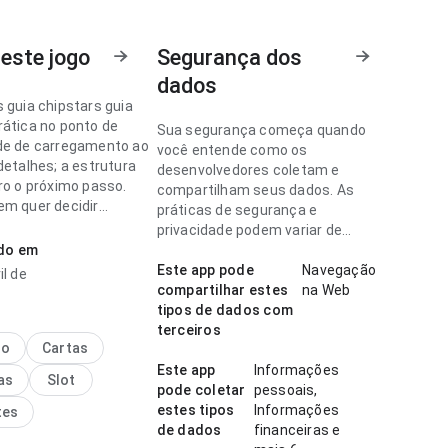
este jogo
Segurança dos
dados
 guia chipstars guia
rática no ponto de
Sua segurança começa quando
de de carregamento ao
você entende como os
detalhes; a estrutura
desenvolvedores coletam e
ro o próximo passo.
compartilham seus dados. As
em quer decidir
práticas de segurança e
te se vale instalar.
privacidade podem variar de
ado em
acordo com o uso, a região e a
 guia parece clara no
idade.
Este app pode
Navegação
il de
 velocidade de
compartilhar estes
na Web
mento em uma tela
tipos de dados com
 página parece
terceiros
 sem ficar pesada. A
no
Cartas
cia combina bem com
Este app
Informações
as
Slot
uente.
pode coletar
pessoais,
estes tipos
Informações
tes
de dados
financeiras e