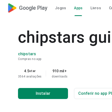
Google Play
Jogos
Apps
Livros
C
chipstars gu
chipstars
Compras no app
4.5
910 mil+
star
3564 avaliações
downloads
Instalar
Conferir no app P