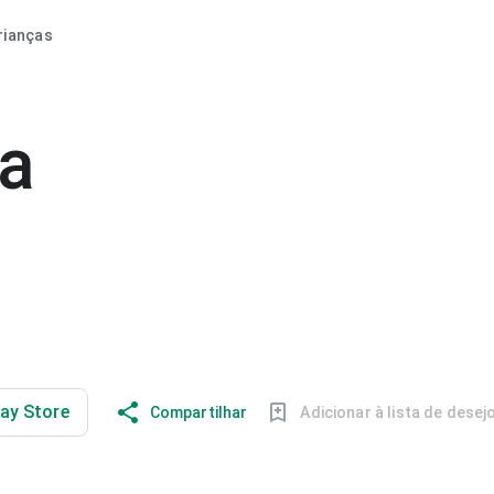
rianças
ia
lay Store
Compartilhar
Adicionar à lista de desej