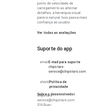
ponto de velocidade de
carregamento ao alternar
detalhes; a hierarquia visual
parece natural. Isso passa mais
confiança ao usuário.
Ver todas as avaliações
Suporte do app
email
E-mail para suporte
chipstars-
service@chipstars.com
shield
Política de
privacidade
Sobre o desenvolvedor
chipstars
service@chipstars.com
316 Rua r