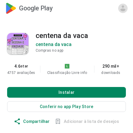
Google Play
centena da vaca
centena da vaca
Compras no app
4.6
290 mil+
star
4757 avaliações
Classificação Livre
info
downloads
Instalar
Conferir no app Play Store
Compartilhar
Adicionar à lista de desejos