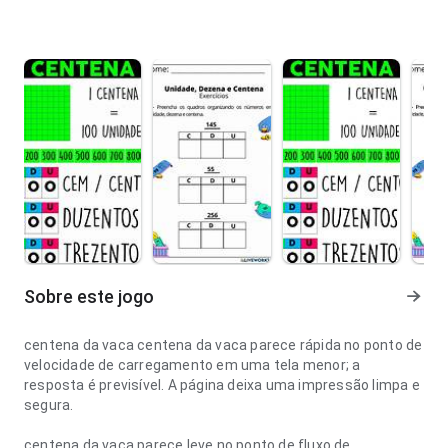
Sobre este jogo
centena da vaca centena da vaca parece rápida no ponto de
velocidade de carregamento em uma tela menor; a
resposta é previsível. A página deixa uma impressão limpa e
segura.
centena da vaca parece leve no ponto de fluxo de