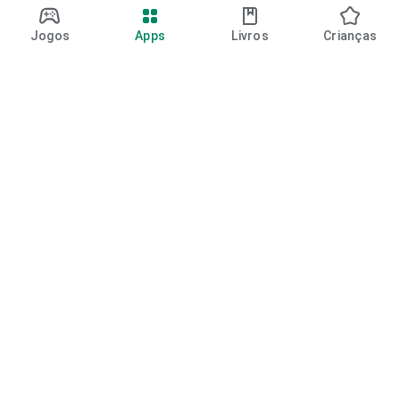
Jogos
Apps
Livros
Crianças
Google Play
Play Pass
Pontos do Play Points
Vales-presente
Resgatar
Política de reembolso
Crianças e família