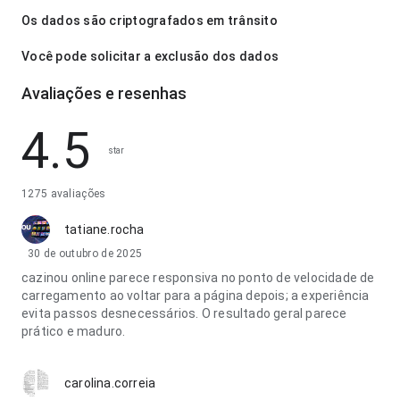
Os dados são criptografados em trânsito
Você pode solicitar a exclusão dos dados
Avaliações e resenhas
4.5
star
1275 avaliações
tatiane.rocha
30 de outubro de 2025
cazinou online parece responsiva no ponto de velocidade de
carregamento ao voltar para a página depois; a experiência
evita passos desnecessários. O resultado geral parece
prático e maduro.
carolina.correia