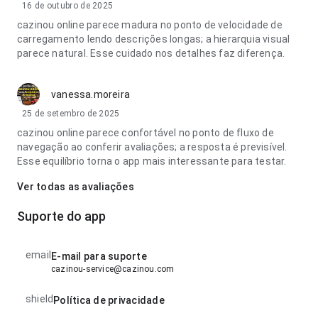
16 de outubro de 2025
cazinou online parece madura no ponto de velocidade de
carregamento lendo descrições longas; a hierarquia visual
parece natural. Esse cuidado nos detalhes faz diferença.
vanessa.moreira
25 de setembro de 2025
cazinou online parece confortável no ponto de fluxo de
navegação ao conferir avaliações; a resposta é previsível.
Esse equilíbrio torna o app mais interessante para testar.
Ver todas as avaliações
Suporte do app
email
E-mail para suporte
cazinou-service@cazinou.com
shield
Política de privacidade