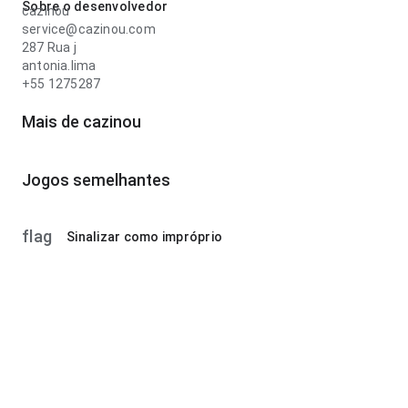
Sobre o desenvolvedor
cazinou
service@cazinou.com
287 Rua j
antonia.lima
+55 1275287
Mais de cazinou
Jogos semelhantes
flag
Sinalizar como impróprio