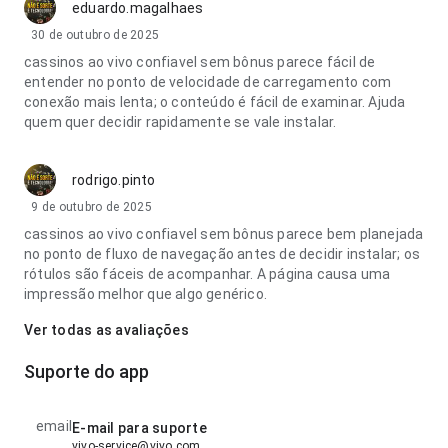
eduardo.magalhaes
30 de outubro de 2025
cassinos ao vivo confiavel sem bônus parece fácil de
entender no ponto de velocidade de carregamento com
conexão mais lenta; o conteúdo é fácil de examinar. Ajuda
quem quer decidir rapidamente se vale instalar.
rodrigo.pinto
9 de outubro de 2025
cassinos ao vivo confiavel sem bônus parece bem planejada
no ponto de fluxo de navegação antes de decidir instalar; os
rótulos são fáceis de acompanhar. A página causa uma
impressão melhor que algo genérico.
Ver todas as avaliações
Suporte do app
email
E-mail para suporte
vivo-service@vivo.com