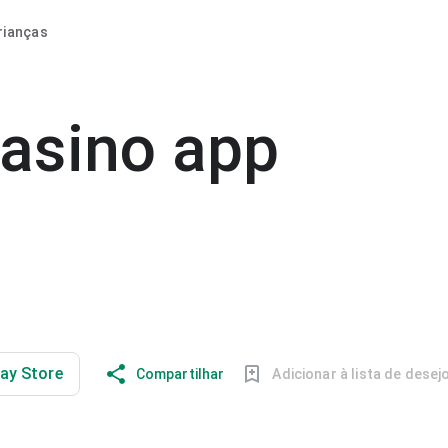
rianças
asino app
lay Store
Compartilhar
Adicionar à lista de desej