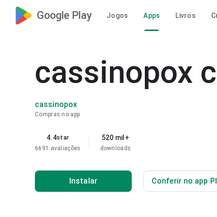
Google Play
Jogos
Apps
Livros
C
cassinopox c
cassinopox
Compras no app
4.4
520 mil+
star
6691 avaliações
downloads
Instalar
Conferir no app P