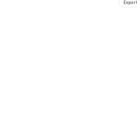
mais con
Espor