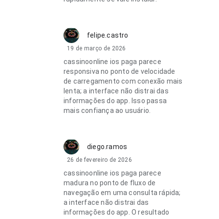
felipe.castro
19 de março de 2026
cassinoonline ios paga parece
responsiva no ponto de velocidade
de carregamento com conexão mais
lenta; a interface não distrai das
informações do app. Isso passa
mais confiança ao usuário.
diego.ramos
26 de fevereiro de 2026
cassinoonline ios paga parece
madura no ponto de fluxo de
navegação em uma consulta rápida;
a interface não distrai das
informações do app. O resultado