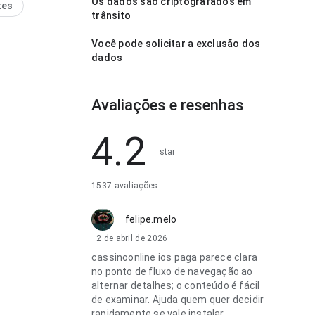
fiança ao usuário.
Os dados são criptografados em
tes
trânsito
Você pode solicitar a exclusão dos
dados
Avaliações e resenhas
4.2
star
1537 avaliações
felipe.melo
2 de abril de 2026
cassinoonline ios paga parece clara
no ponto de fluxo de navegação ao
alternar detalhes; o conteúdo é fácil
de examinar. Ajuda quem quer decidir
rapidamente se vale instalar.