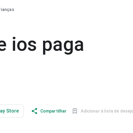
rianças
e ios paga
lay Store
Compartilhar
Adicionar à lista de desej