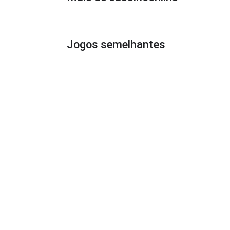
Jogos semelhantes