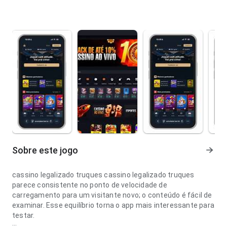
Sobre este jogo
cassino legalizado truques cassino legalizado truques
parece consistente no ponto de velocidade de
carregamento para um visitante novo; o conteúdo é fácil de
examinar. Esse equilíbrio torna o app mais interessante para
testar.