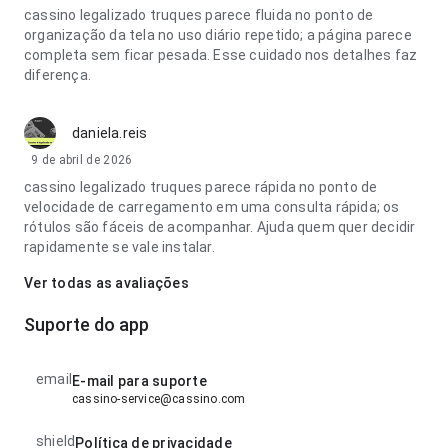
cassino legalizado truques parece fluida no ponto de
organização da tela no uso diário repetido; a página parece
completa sem ficar pesada. Esse cuidado nos detalhes faz
diferença.
daniela.reis
9 de abril de 2026
cassino legalizado truques parece rápida no ponto de
velocidade de carregamento em uma consulta rápida; os
rótulos são fáceis de acompanhar. Ajuda quem quer decidir
rapidamente se vale instalar.
Ver todas as avaliações
Suporte do app
email
E-mail para suporte
cassino-service@cassino.com
shield
Política de privacidade