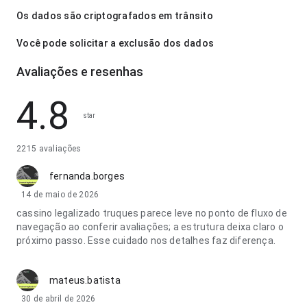
Os dados são criptografados em trânsito
Você pode solicitar a exclusão dos dados
Avaliações e resenhas
4.8
star
2215 avaliações
fernanda.borges
14 de maio de 2026
cassino legalizado truques parece leve no ponto de fluxo de
navegação ao conferir avaliações; a estrutura deixa claro o
próximo passo. Esse cuidado nos detalhes faz diferença.
mateus.batista
30 de abril de 2026