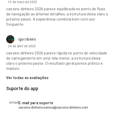
15 de maio de 2025
cassino dinheiro 2026 parece equilibrada no ponto de fluxo
de navegação ao alternar detalhes; a estrutura deixa claro o
próximo passo. A experiência combina bem com uso
frequente.
igor.ribeiro
24 de abril de 2025
cassino dinheiro 2026 parece rápida no ponto de velocidade
de carregamento em uma tela menor; a estrutura deixa
claro o próximo passo. O resultado geral parece prático e
maduro.
Ver todas as avaliações
Suporte do app
email
E-mail para suporte
cassino-dinheiro-service@cassino-dinheiro.com