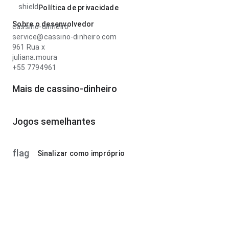
shield
Política de privacidade
Sobre o desenvolvedor
cassino-dinheiro
service@cassino-dinheiro.com
961 Rua x
juliana.moura
+55 7794961
Mais de cassino-dinheiro
Jogos semelhantes
flag
Sinalizar como impróprio