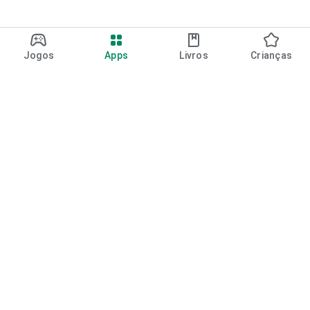
Jogos
Apps
Livros
Crianças
Google Play
Play Pass
Pontos do Play Points
Vales-presente
Resgatar
Política de reembolso