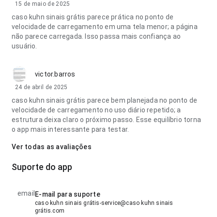
15 de maio de 2025
caso kuhn sinais grátis parece prática no ponto de
velocidade de carregamento em uma tela menor; a página
não parece carregada. Isso passa mais confiança ao
usuário.
victor.barros
24 de abril de 2025
caso kuhn sinais grátis parece bem planejada no ponto de
velocidade de carregamento no uso diário repetido; a
estrutura deixa claro o próximo passo. Esse equilíbrio torna
o app mais interessante para testar.
Ver todas as avaliações
Suporte do app
email
E-mail para suporte
caso kuhn sinais grátis-service@caso kuhn sinais
grátis.com