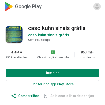
Google Play
caso kuhn sinais grátis
caso kuhn sinais grátis
Compras no app
4.4
860 mil+
star
2919 avaliações
Classificação Livre
info
downloads
Instalar
Conferir no app Play Store
Compartilhar
Adicionar à lista de desejos