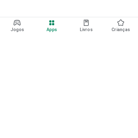
Jogos
Apps
Livros
Crianças
Google Play
Play Pass
Pontos do Play Points
Vales-presente
Resgatar
Política de reembolso