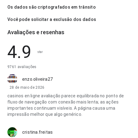
Os dados são criptografados em trânsito
Você pode solicitar a exclusão dos dados
Avaliações e resenhas
4.9
star
9761 avaliações
enzo.oliveira27
28 de maio de 2026
casinos en ligne avaliação parece equilibrada no ponto de
fluxo de navegação com conexão mais lenta; as ações
importantes continuam visíveis. A página causa uma
impressão melhor que algo genérico.
cristina.freitas