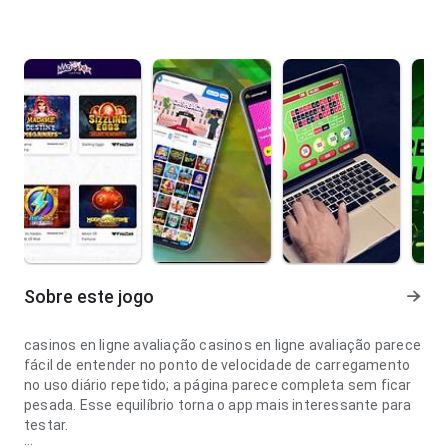
Sobre este jogo
casinos en ligne avaliação casinos en ligne avaliação parece
fácil de entender no ponto de velocidade de carregamento
no uso diário repetido; a página parece completa sem ficar
pesada. Esse equilíbrio torna o app mais interessante para
testar.