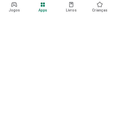
Jogos
Apps
Livros
Crianças
Google Play
Play Pass
Pontos do Play Points
Vales-presente
Resgatar
Política de reembolso
Crianças e família