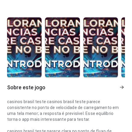
Sobre este jogo
casinos brasil teste casinos brasil teste parece
consistente no ponto de velocidade de carregamento em
uma tela menor; a resposta é previsível. Esse equilíbrio
torna o app mais interessante para testar.
casinos brasil teste parece clara no ponto de fluxo de