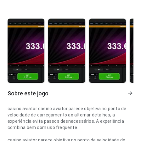
Sobre este jogo
casino aviator casino aviator parece objetiva no ponto de
velocidade de carregamento ao alternar detalhes; a
experiência evita passos desnecessários. A experiência
combina bem com uso frequente.
casino aviator parece objetiva no ponto de velocidade de