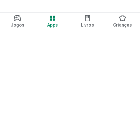
Jogos
Apps
Livros
Crianças
Google Play
Play Pass
Pontos do Play Points
Vales-presente
Resgatar
Política de reembolso