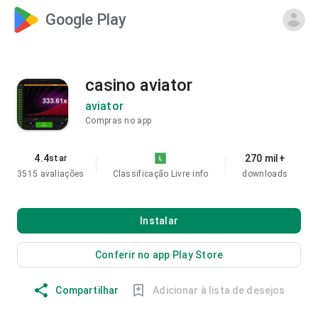
Google Play
casino aviator
aviator
Compras no app
4.4
270 mil+
star
3515 avaliações
Classificação Livre
info
downloads
Instalar
Conferir no app Play Store
Compartilhar
Adicionar à lista de desejos