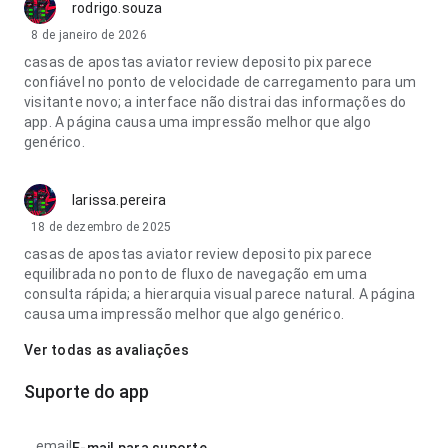
rodrigo.souza
8 de janeiro de 2026
casas de apostas aviator review deposito pix parece
confiável no ponto de velocidade de carregamento para um
visitante novo; a interface não distrai das informações do
app. A página causa uma impressão melhor que algo
genérico.
larissa.pereira
18 de dezembro de 2025
casas de apostas aviator review deposito pix parece
equilibrada no ponto de fluxo de navegação em uma
consulta rápida; a hierarquia visual parece natural. A página
causa uma impressão melhor que algo genérico.
Ver todas as avaliações
Suporte do app
email