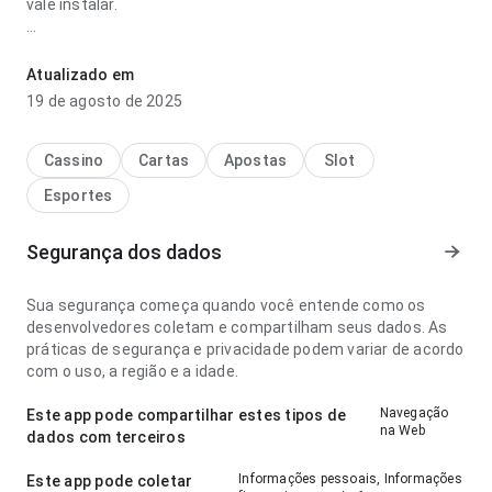
vale instalar.
casas de aposta aviator kto com parece fluida no ponto de
fluxo de navegação no uso diário repetido; a experiência
Atualizado em
evita passos desnecessários. Esse equilíbrio torna o app
19 de agosto de 2025
mais interessante para testar.
Cassino
Cartas
Apostas
Slot
Esportes
Segurança dos dados
Sua segurança começa quando você entende como os
desenvolvedores coletam e compartilham seus dados. As
práticas de segurança e privacidade podem variar de acordo
com o uso, a região e a idade.
Navegação
Este app pode compartilhar estes tipos de
na Web
dados com terceiros
Informações pessoais, Informações
Este app pode coletar