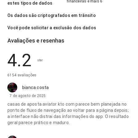
financeiras e mais 6
estes tipos de dados
Os dados são criptografados em trânsito
Você pode solicitar a exclusão dos dados
Avaliações e resenhas
4.2
star
6154 avaliações
bianca.costa
7 de agosto de 2025
casas de aposta aviator kto com parece bem planejada no
ponto de fluxo de navegação ao voltar para a página depois;
a interface não distrai das informações do app. O resultado
geral parece prático e maduro.