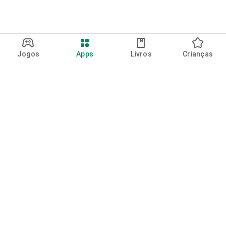
Jogos
Apps
Livros
Crianças
Google Play
Play Pass
Pontos do Play Points
Vales-presente
Resgatar
Política de reembolso