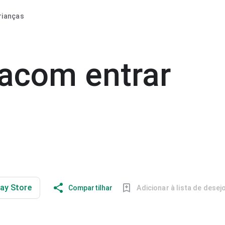
rianças
acom entrar
lay Store
Compartilhar
Adicionar à lista de desej