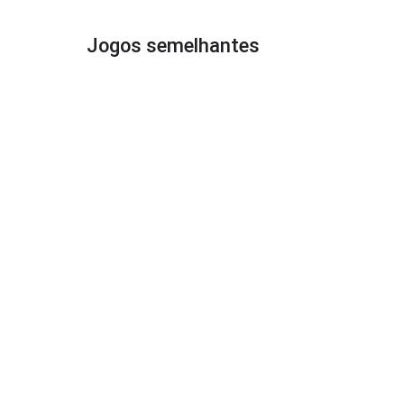
Jogos semelhantes