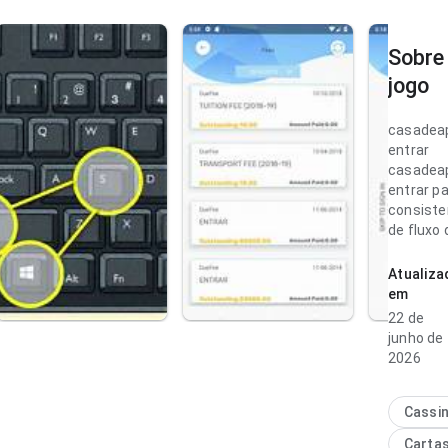
Sobre
jogo
casadea
entrar
casadea
entrar p
consiste
de fluxo
ao voltar
depois; a
Atualiza
visual pa
em
página d
22 de
impressã
junho de
segura.
2026
casadea
entrar p
Cassi
confortá
Carta