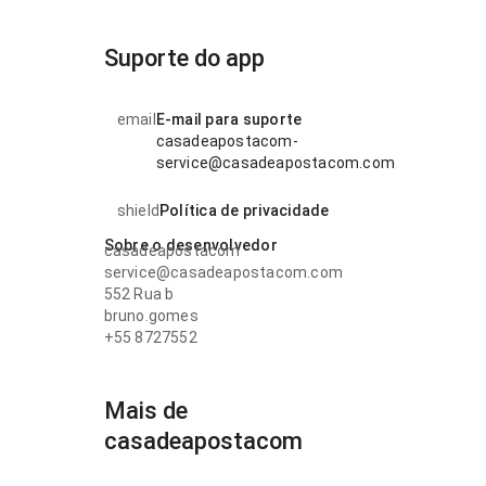
Suporte do app
email
E-mail para suporte
casadeapostacom-
service@casadeapostacom.com
shield
Política de privacidade
Sobre o desenvolvedor
casadeapostacom
service@casadeapostacom.com
552 Rua b
bruno.gomes
+55 8727552
Mais de
casadeapostacom