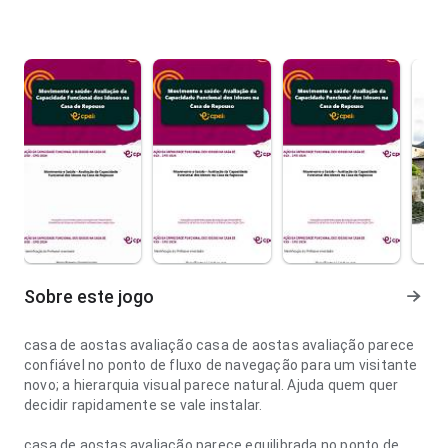
Sobre este jogo
casa de aostas avaliação casa de aostas avaliação parece
confiável no ponto de fluxo de navegação para um visitante
novo; a hierarquia visual parece natural. Ajuda quem quer
decidir rapidamente se vale instalar.
casa de aostas avaliação parece equilibrada no ponto de