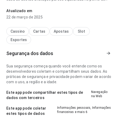
fluxo de navegação para um visitante novo; a interface não
distrai das informações do app. Ajuda quem quer decidir
Atualizado em
rapidamente se vale instalar.
22 de março de 2025
Cassino
Cartas
Apostas
Slot
Esportes
Segurança dos dados
Sua segurança começa quando você entende como os
desenvolvedores coletam e compartilham seus dados. As
práticas de segurança e privacidade podem variar de acordo
com o uso, a região e a idade.
Navegação
Este app pode compartilhar estes tipos de
na Web
dados com terceiros
Informações pessoais, Informações
Este app pode coletar
financeiras e mais 6
estes tipos de dados