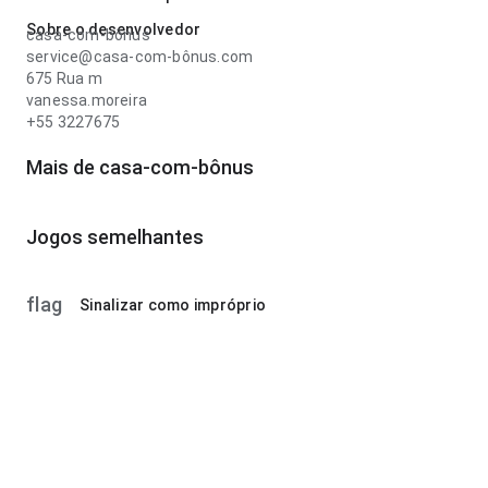
Sobre o desenvolvedor
casa-com-bônus
service@casa-com-bônus.com
675 Rua m
vanessa.moreira
+55 3227675
Mais de casa-com-bônus
Jogos semelhantes
flag
Sinalizar como impróprio