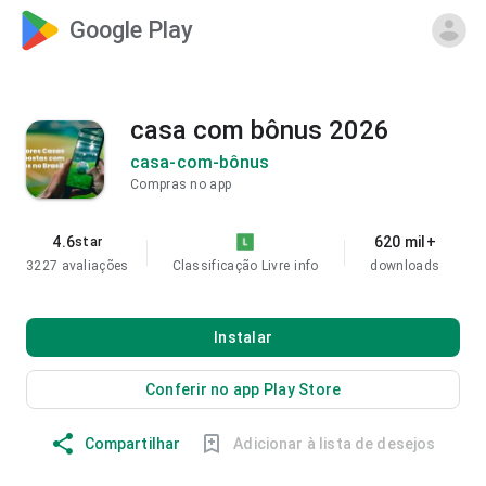
Google Play
casa com bônus 2026
casa-com-bônus
Compras no app
4.6
620 mil+
star
3227 avaliações
Classificação Livre
info
downloads
Instalar
Conferir no app Play Store
Compartilhar
Adicionar à lista de desejos