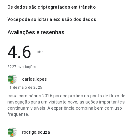
Os dados são criptografados em trânsito
Você pode solicitar a exclusão dos dados
Avaliações e resenhas
4.6
star
3227 avaliações
carlos.lopes
1 de maio de 2025
casa com bônus 2026 parece prática no ponto de fluxo de
navegação para um visitante novo; as ações importantes
continuam visíveis. A experiência combina bem com uso
frequente.
rodrigo.souza