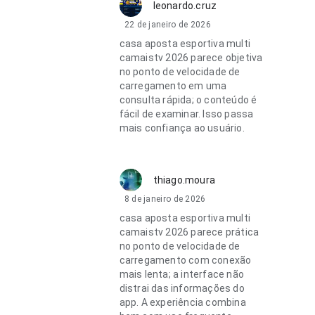
leonardo.cruz
22 de janeiro de 2026
casa aposta esportiva multi
camaistv 2026 parece objetiva
no ponto de velocidade de
carregamento em uma
consulta rápida; o conteúdo é
fácil de examinar. Isso passa
mais confiança ao usuário.
thiago.moura
8 de janeiro de 2026
casa aposta esportiva multi
camaistv 2026 parece prática
no ponto de velocidade de
carregamento com conexão
mais lenta; a interface não
distrai das informações do
app. A experiência combina