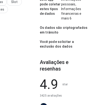
as
Slot
 Esse equilíbrio torna o
pode coletar
pessoais,
 interessante para
estes tipos
Informações
tes
de dados
financeiras e
mais 6
Os dados são criptografados
em trânsito
Você pode solicitar a
exclusão dos dados
Avaliações e
resenhas
4.9
star
3425 avaliações