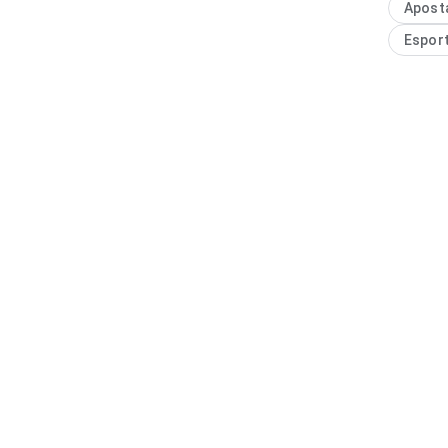
Apost
examinar.
app mais
Espor
testar.