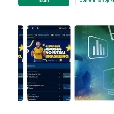
Instalar
Conferir no app P