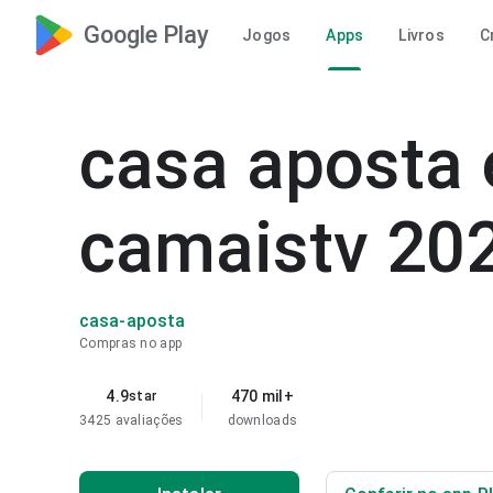
Google Play
Jogos
Apps
Livros
C
casa aposta 
camaistv 20
casa-aposta
Compras no app
4.9
470 mil+
star
3425 avaliações
downloads