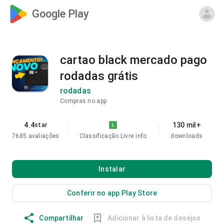
Google Play
cartao black mercado pago
rodadas grátis
rodadas
Compras no app
4.4
130 mil+
star
7685 avaliações
Classificação Livre
info
downloads
Instalar
Conferir no app Play Store
Compartilhar
Adicionar à lista de desejos