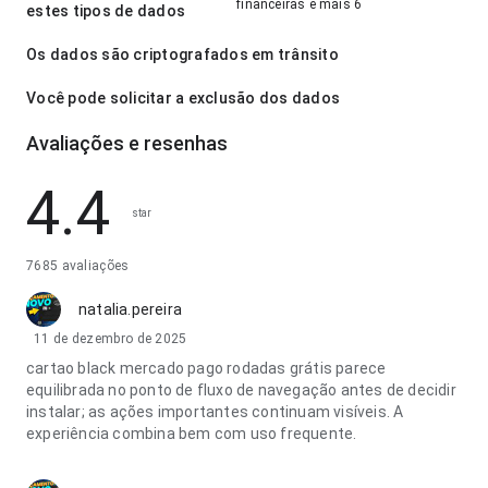
financeiras e mais 6
estes tipos de dados
Os dados são criptografados em trânsito
Você pode solicitar a exclusão dos dados
Avaliações e resenhas
4.4
star
7685 avaliações
natalia.pereira
11 de dezembro de 2025
cartao black mercado pago rodadas grátis parece
equilibrada no ponto de fluxo de navegação antes de decidir
instalar; as ações importantes continuam visíveis. A
experiência combina bem com uso frequente.