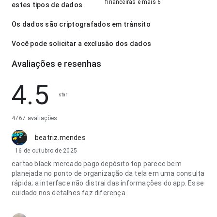
financeiras e mais 6
estes tipos de dados
Os dados são criptografados em trânsito
Você pode solicitar a exclusão dos dados
Avaliações e resenhas
4.5
star
4767 avaliações
beatriz.mendes
16 de outubro de 2025
cartao black mercado pago depósito top parece bem
planejada no ponto de organização da tela em uma consulta
rápida; a interface não distrai das informações do app. Esse
cuidado nos detalhes faz diferença.