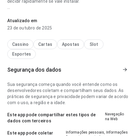
decidir rapidamente se vale instalar.
cartao black mercado pago depósito top parece prática no
ponto de velocidade de carregamento ao alternar detalhes;
Atualizado em
as ações importantes continuam visíveis. A página causa
23 de outubro de 2025
uma impressão melhor que algo genérico.
Cassino
Cartas
Apostas
Slot
Esportes
Segurança dos dados
Sua segurança começa quando você entende como os
desenvolvedores coletam e compartilham seus dados. As
práticas de segurança e privacidade podem variar de acordo
com o uso, a região e a idade.
Navegação
Este app pode compartilhar estes tipos de
na Web
dados com terceiros
Informações pessoais, Informações
Este app pode coletar