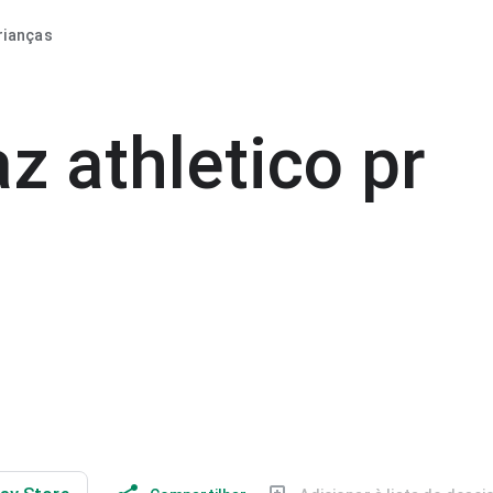
rianças
az athletico pr