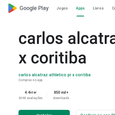
Google Play
Jogos
Apps
Livros
C
carlos alcatr
x coritiba
carlos alcatraz athletico pr x coritiba
Compras no app
4.4
850 mil+
star
3698 avaliações
downloads