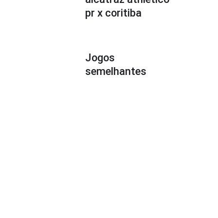
pr x coritiba
Jogos
semelhantes