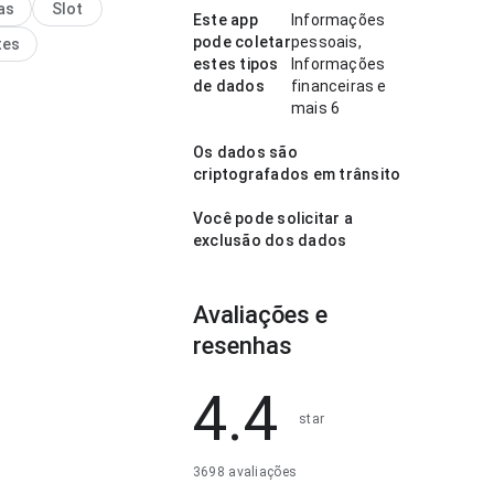
as
Slot
rapidamente se vale
Este app
Informações
pode coletar
pessoais,
tes
estes tipos
Informações
de dados
financeiras e
mais 6
Os dados são
criptografados em trânsito
Você pode solicitar a
exclusão dos dados
Avaliações e
resenhas
4.4
star
3698 avaliações