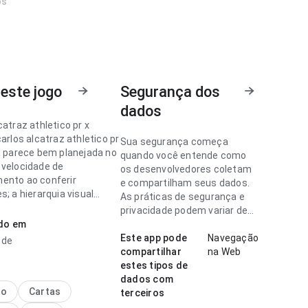
os
este jogo
Segurança dos
dados
catraz athletico pr x
carlos alcatraz athletico pr
Sua segurança começa
ba parece bem planejada no
quando você entende como
 velocidade de
os desenvolvedores coletam
ento ao conferir
e compartilham seus dados.
s; a hierarquia visual
As práticas de segurança e
tural. A experiência
privacidade podem variar de
bem com uso frequente.
ado em
acordo com o uso, a região e a
idade.
Este app pode
Navegação
l de
catraz athletico pr x
compartilhar
na Web
parece objetiva no ponto
estes tipos de
idade de carregamento no
dados com
o repetido; a página não
no
Cartas
terceiros
arregada. Ajuda quem quer