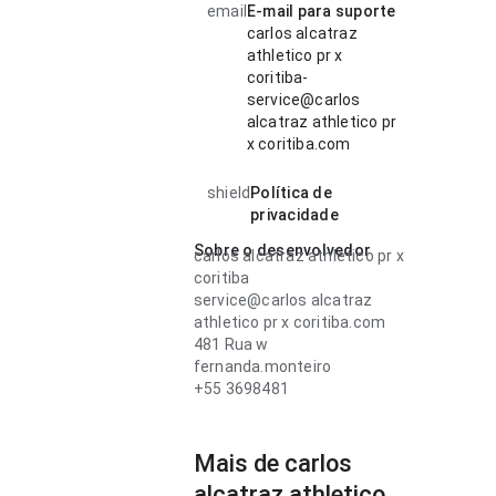
email
E-mail para suporte
carlos alcatraz
athletico pr x
coritiba-
service@carlos
alcatraz athletico pr
x coritiba.com
shield
Política de
privacidade
Sobre o desenvolvedor
carlos alcatraz athletico pr x
coritiba
service@carlos alcatraz
athletico pr x coritiba.com
481 Rua w
fernanda.monteiro
+55 3698481
Mais de carlos
alcatraz athletico