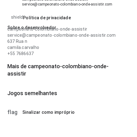
service@campeonato-colombiano-onde-assistir.com
shield
Política de privacidade
Sobre o desenvolvedor
campeonato-colombiano-onde-assistir
service@campeonato-colombiano-onde-assistir.com
637 Rua n
camila.carvalho
+55 7686637
Mais de campeonato-colombiano-onde-
assistir
Jogos semelhantes
flag
Sinalizar como impróprio