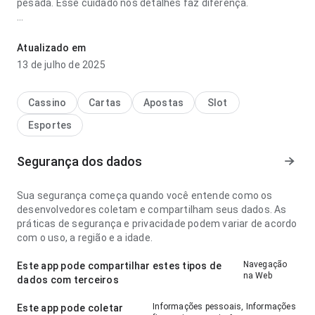
pesada. Esse cuidado nos detalhes faz diferença.
campeonato colombiano onde assistir download parece
madura no ponto de velocidade de carregamento no uso
Atualizado em
diário repetido; a página parece completa sem ficar pesada.
13 de julho de 2025
A página deixa uma impressão limpa e segura.
Cassino
Cartas
Apostas
Slot
Esportes
Segurança dos dados
Sua segurança começa quando você entende como os
desenvolvedores coletam e compartilham seus dados. As
práticas de segurança e privacidade podem variar de acordo
com o uso, a região e a idade.
Navegação
Este app pode compartilhar estes tipos de
na Web
dados com terceiros
Informações pessoais, Informações
Este app pode coletar