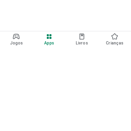
Jogos
Apps
Livros
Crianças
Google Play
Play Pass
Pontos do Play Points
Vales-presente
Resgatar