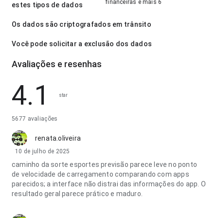
financeiras e mais 6
estes tipos de dados
Os dados são criptografados em trânsito
Você pode solicitar a exclusão dos dados
Avaliações e resenhas
4.1
star
5677 avaliações
renata.oliveira
10 de julho de 2025
caminho da sorte esportes previsão parece leve no ponto
de velocidade de carregamento comparando com apps
parecidos; a interface não distrai das informações do app. O
resultado geral parece prático e maduro.