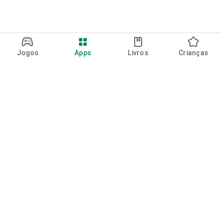
Jogos
Apps
Livros
Crianças
Google Play
Play Pass
Pontos do Play Points
Vales-presente
Resgatar
Política de reembolso