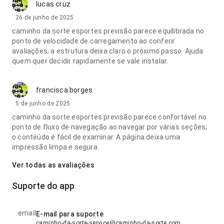
lucas.cruz
26 de junho de 2025
caminho da sorte esportes previsão parece equilibrada no
ponto de velocidade de carregamento ao conferir
avaliações; a estrutura deixa claro o próximo passo. Ajuda
quem quer decidir rapidamente se vale instalar.
francisca.borges
5 de junho de 2025
caminho da sorte esportes previsão parece confortável no
ponto de fluxo de navegação ao navegar por várias seções;
o conteúdo é fácil de examinar. A página deixa uma
impressão limpa e segura.
Ver todas as avaliações
Suporte do app
email
E-mail para suporte
caminho-da-sorte-service@caminho-da-sorte.com