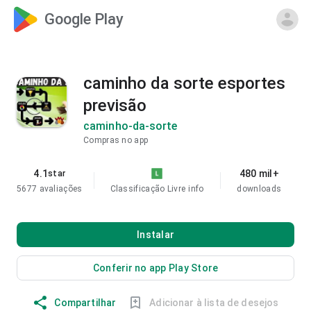
Google Play
caminho da sorte esportes
previsão
caminho-da-sorte
Compras no app
4.1
480 mil+
star
5677 avaliações
Classificação Livre
info
downloads
Instalar
Conferir no app Play Store
Compartilhar
Adicionar à lista de desejos