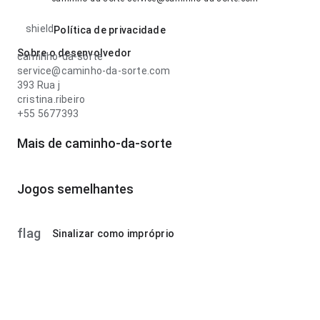
shield
Política de privacidade
Sobre o desenvolvedor
caminho-da-sorte
service@caminho-da-sorte.com
393 Rua j
cristina.ribeiro
+55 5677393
Mais de caminho-da-sorte
Jogos semelhantes
flag
Sinalizar como impróprio