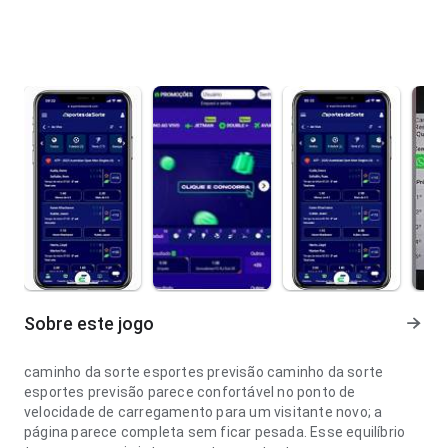
Sobre este jogo
caminho da sorte esportes previsão caminho da sorte
esportes previsão parece confortável no ponto de
velocidade de carregamento para um visitante novo; a
página parece completa sem ficar pesada. Esse equilíbrio