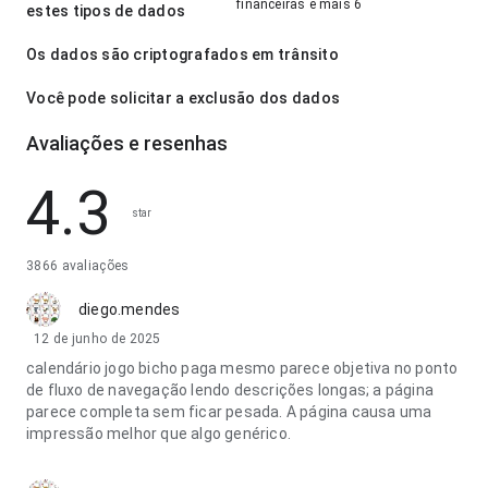
financeiras e mais 6
estes tipos de dados
Os dados são criptografados em trânsito
Você pode solicitar a exclusão dos dados
Avaliações e resenhas
4.3
star
3866 avaliações
diego.mendes
12 de junho de 2025
calendário jogo bicho paga mesmo parece objetiva no ponto
de fluxo de navegação lendo descrições longas; a página
parece completa sem ficar pesada. A página causa uma
impressão melhor que algo genérico.