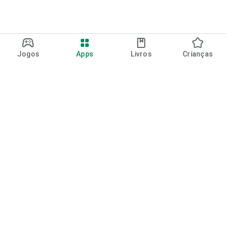
Jogos
Apps
Livros
Crianças
Google Play
Play Pass
Pontos do Play Points
Vales-presente
Resgatar
Política de reembolso