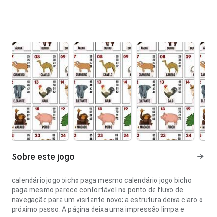
Sobre este jogo
calendário jogo bicho paga mesmo calendário jogo bicho
paga mesmo parece confortável no ponto de fluxo de
navegação para um visitante novo; a estrutura deixa claro o
próximo passo. A página deixa uma impressão limpa e