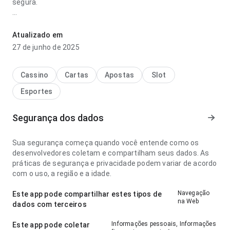
segura.
calendário jogo bicho paga mesmo parece fácil de entender
no ponto de fluxo de navegação ao conferir avaliações; a
Atualizado em
experiência evita passos desnecessários. Esse equilíbrio
27 de junho de 2025
torna o app mais interessante para testar.
Cassino
Cartas
Apostas
Slot
Esportes
Segurança dos dados
Sua segurança começa quando você entende como os
desenvolvedores coletam e compartilham seus dados. As
práticas de segurança e privacidade podem variar de acordo
com o uso, a região e a idade.
Navegação
Este app pode compartilhar estes tipos de
na Web
dados com terceiros
Informações pessoais, Informações
Este app pode coletar