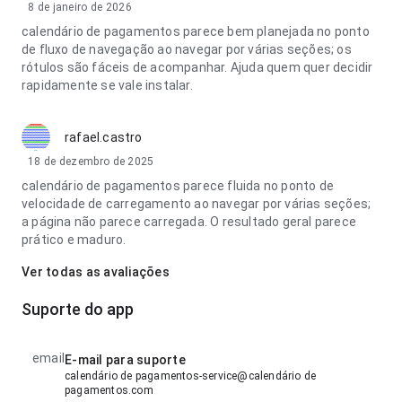
8 de janeiro de 2026
calendário de pagamentos parece bem planejada no ponto
de fluxo de navegação ao navegar por várias seções; os
rótulos são fáceis de acompanhar. Ajuda quem quer decidir
rapidamente se vale instalar.
rafael.castro
18 de dezembro de 2025
calendário de pagamentos parece fluida no ponto de
velocidade de carregamento ao navegar por várias seções;
a página não parece carregada. O resultado geral parece
prático e maduro.
Ver todas as avaliações
Suporte do app
email
E-mail para suporte
calendário de pagamentos-service@calendário de
pagamentos.com