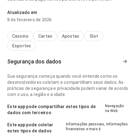
velocidade de carregamento lendo descrições longas; a
página parece completa sem ficar pesada. Esse cuidado
Atualizado em
nos detalhes faz diferença.
8 de fevereiro de 2026
Cassino
Cartas
Apostas
Slot
Esportes
Segurança dos dados
Sua segurança começa quando você entende como os
desenvolvedores coletam e compartilham seus dados. As
práticas de segurança e privacidade podem variar de acordo
com o uso, a região e a idade.
Navegação
Este app pode compartilhar estes tipos de
na Web
dados com terceiros
Informações pessoais, Informações
Este app pode coletar
financeiras e mais 6
estes tipos de dados