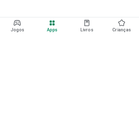
Jogos
Apps
Livros
Crianças
Google Play
Play Pass
Pontos do Play Points
Vales-presente
Resgatar
Política de reembolso