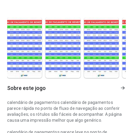
Sobre este jogo
calendário de pagamentos calendário de pagamentos
parece rápida no ponto de fluxo de navegação ao conferir
avaliações; os rótulos são fáceis de acompanhar. A página
causa uma impressão melhor que algo genérico.
calendário de pagamentos parece leve no ponto de