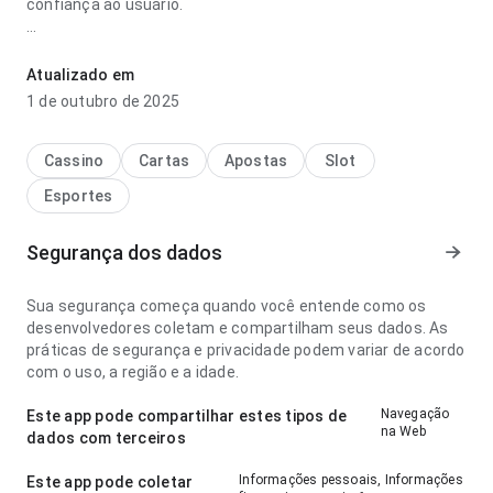
confiança ao usuário.
código promocional casa de apostas depósito parece
estável no ponto de velocidade de carregamento no uso
Atualizado em
diário repetido; a interface não distrai das informações do
1 de outubro de 2025
app. A página causa uma impressão melhor que algo
genérico.
Cassino
Cartas
Apostas
Slot
Esportes
Segurança dos dados
Sua segurança começa quando você entende como os
desenvolvedores coletam e compartilham seus dados. As
práticas de segurança e privacidade podem variar de acordo
com o uso, a região e a idade.
Navegação
Este app pode compartilhar estes tipos de
na Web
dados com terceiros
Informações pessoais, Informações
Este app pode coletar