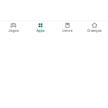
Jogos
Apps
Livros
Crianças
Google Play
Play Pass
Pontos do Play Points
Vales-presente
Resgatar
Política de reembolso