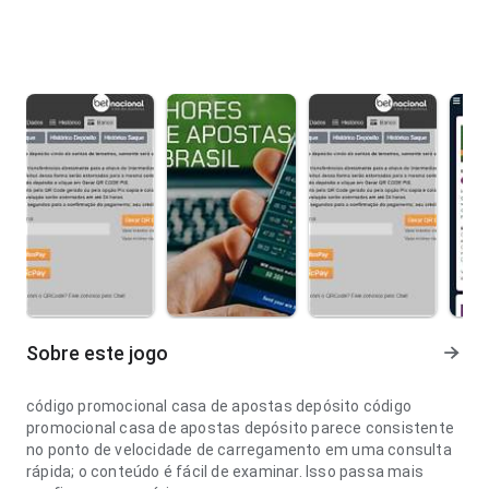
Sobre este jogo
código promocional casa de apostas depósito código
promocional casa de apostas depósito parece consistente
no ponto de velocidade de carregamento em uma consulta
rápida; o conteúdo é fácil de examinar. Isso passa mais