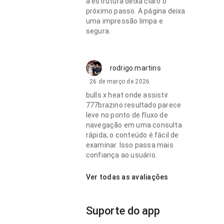
a estrutura deixa claro o
próximo passo. A página deixa
uma impressão limpa e
segura.
rodrigo.martins
26 de março de 2026
bulls x heat onde assistir
777brazino resultado parece
leve no ponto de fluxo de
navegação em uma consulta
rápida; o conteúdo é fácil de
examinar. Isso passa mais
confiança ao usuário.
Ver todas as avaliações
Suporte do app