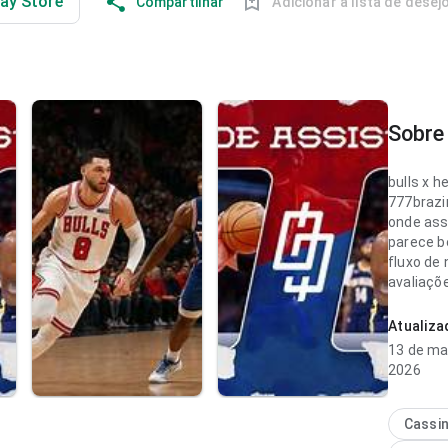
lay Store
Compartilhar
Adicionar à lista de desej
Sobre 
bulls x h
777brazin
onde ass
parece b
fluxo de
avaliaçõ
carregad
impressã
Atualiz
genérico
13 de ma
2026
bulls x h
777brazi
no ponto
Cassi
carregam