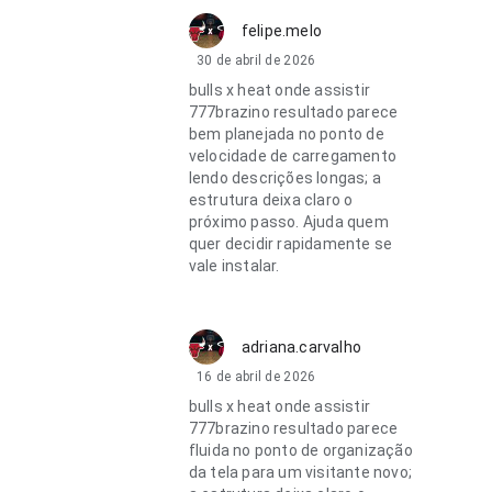
felipe.melo
30 de abril de 2026
bulls x heat onde assistir
777brazino resultado parece
bem planejada no ponto de
velocidade de carregamento
lendo descrições longas; a
estrutura deixa claro o
próximo passo. Ajuda quem
quer decidir rapidamente se
vale instalar.
adriana.carvalho
16 de abril de 2026
bulls x heat onde assistir
777brazino resultado parece
fluida no ponto de organização
da tela para um visitante novo;