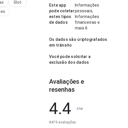
as
Slot
 os rótulos são fáceis de
Este app
Informações
ar. A página causa uma
pode coletar
pessoais,
tes
o melhor que algo
estes tipos
Informações
.
de dados
financeiras e
mais 6
Os dados são criptografados
em trânsito
Você pode solicitar a
exclusão dos dados
Avaliações e
resenhas
4.4
star
8479 avaliações