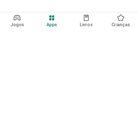
Jogos
Apps
Livros
Crianças
Google Play
Play Pass
Pontos do Play Points
Vales-presente
Resgatar
Política de reembolso