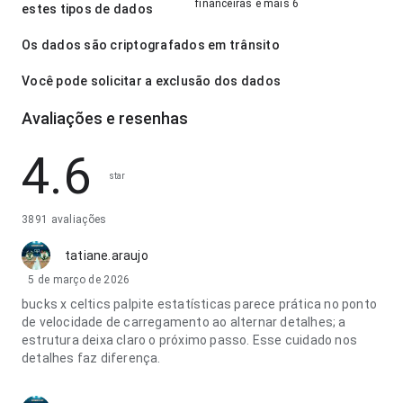
financeiras e mais 6
estes tipos de dados
Os dados são criptografados em trânsito
Você pode solicitar a exclusão dos dados
Avaliações e resenhas
4.6
star
3891 avaliações
tatiane.araujo
5 de março de 2026
bucks x celtics palpite estatísticas parece prática no ponto
de velocidade de carregamento ao alternar detalhes; a
estrutura deixa claro o próximo passo. Esse cuidado nos
detalhes faz diferença.