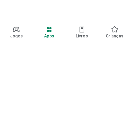
Jogos
Apps
Livros
Crianças
Google Play
Play Pass
Pontos do Play Points
Vales-presente
Resgatar
Política de reembolso