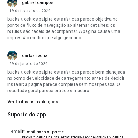
gabriel.campos
19 de fevereiro de 2026
bucks x celtics palpite estatísticas parece objetiva no
ponto de fluxo de navegação ao alternar detalhes; os
rótulos são fáceis de acompanhar. A página causa uma
impressão melhor que algo genérico.
carlos.rocha
29 de janeiro de 2026
bucks x celtics palpite estatísticas parece bem planejada
no ponto de velocidade de carregamento antes de decidir
instalar; a página parece completa sem ficar pesada. O
resultado geral parece prático e maduro.
Ver todas as avaliações
Suporte do app
email
E-mail para suporte
bucks x celtics palpite estatísticas-service@bucks x celtics