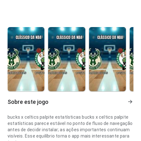
Sobre este jogo
bucks x celtics palpite estatísticas bucks x celtics palpite
estatísticas parece estável no ponto de fluxo de navegação
antes de decidir instalar; as ações importantes continuam
visíveis. Esse equilíbrio torna o app mais interessante para