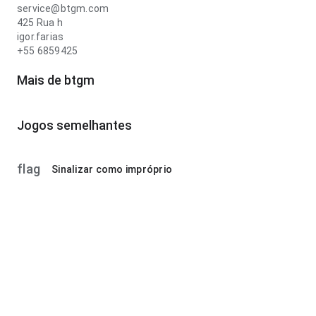
service@btgm.com
425 Rua h
igor.farias
+55 6859425
Mais de btgm
Jogos semelhantes
flag
Sinalizar como impróprio