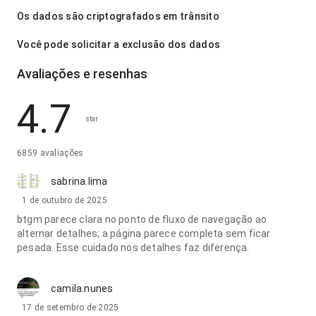
Os dados são criptografados em trânsito
Você pode solicitar a exclusão dos dados
Avaliações e resenhas
4.7
star
6859 avaliações
sabrina.lima
1 de outubro de 2025
btgm parece clara no ponto de fluxo de navegação ao
alternar detalhes; a página parece completa sem ficar
pesada. Esse cuidado nos detalhes faz diferença.
camila.nunes
17 de setembro de 2025