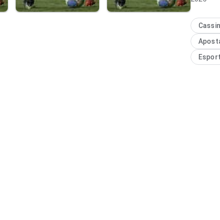
btes365 v
bonus de
confortá
Cassi
de carre
Apost
página de
fáceis d
Espor
mais con