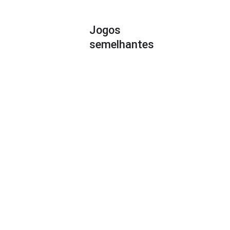
Jogos
semelhantes