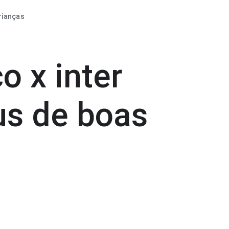
rianças
o x inter
us de boas