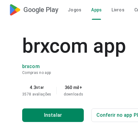
Google Play
Jogos
Apps
Livros
C
brxcom app
brxcom
Compras no app
4.3
360 mil+
star
3578 avaliações
downloads
Instalar
Conferir no app P