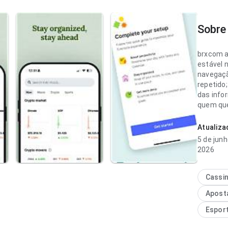
Sobre 
brxcom a
estável n
navegaçã
repetido;
das info
quem que
se vale i
Atualiz
brxcom a
5 de junh
ponto de
2026
carregam
várias s
previsíve
Cassi
combina
Apost
frequent
Espor