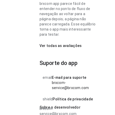
brxcom app parece fácil de
entender no ponto de fluxo de
navegação ao voltar para a
página depois; a página não
parece carregada. Esse equilíbrio
torna o app mais interessante
para testar.
Ver todas as avaliações
Suporte do app
email
E-mail para suporte
brxcom-
service@brxcom.com
shield
Política de privacidade
Sobre o desenvolvedor
brxcom
service@brxcom.com