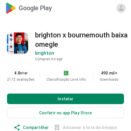
Google Play
brighton x bournemouth baixa
omegle
brighton
Compras no app
4.8
490 mil+
star
2172 avaliações
Classificação Livre
info
downloads
Instalar
Conferir no app Play Store
Compartilhar
Adicionar à lista de desejos