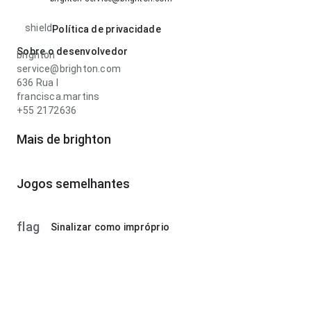
shield
Política de privacidade
Sobre o desenvolvedor
brighton
service@brighton.com
636 Rua l
francisca.martins
+55 2172636
Mais de brighton
Jogos semelhantes
flag
Sinalizar como impróprio