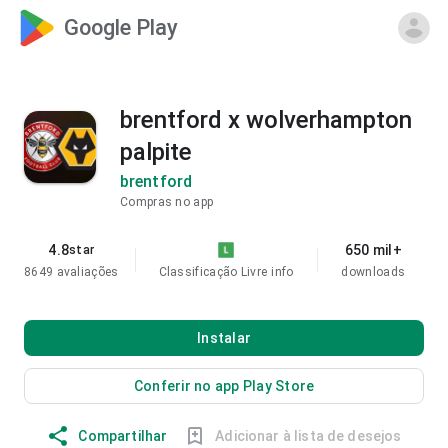
Google Play
brentford x wolverhampton
palpite
brentford
Compras no app
4.8
650 mil+
star
8649 avaliações
Classificação Livre
info
downloads
Instalar
Conferir no app Play Store
Compartilhar
Adicionar à lista de desejos