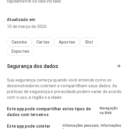
rapidamente se vale instalar.
brentford x wolverhampton palpite parece madura no ponto
de velocidade de carregamento em uma tela menor; a
Atualizado em
resposta é previsível. Esse cuidado nos detalhes faz
10 de março de 2026
diferença.
Cassino
Cartas
Apostas
Slot
Esportes
Segurança dos dados
Sua segurança começa quando você entende como os
desenvolvedores coletam e compartilham seus dados. As
práticas de segurança e privacidade podem variar de acordo
com o uso, a região e a idade.
Navegação
Este app pode compartilhar estes tipos de
na Web
dados com terceiros
Informações pessoais, Informações
Este app pode coletar