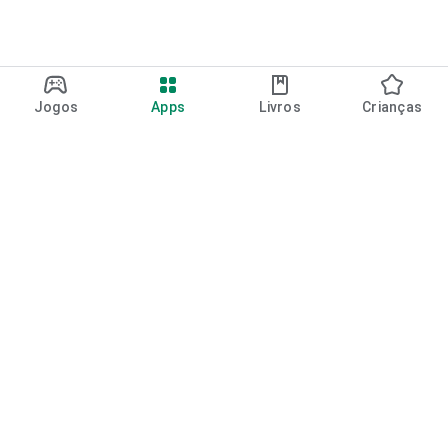
Jogos
Apps
Livros
Crianças
Google Play
Play Pass
Pontos do Play Points
Vales-presente
Resgatar
Política de reembolso