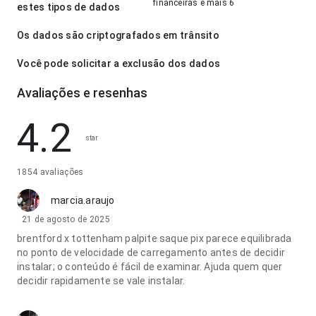
financeiras e mais 6
estes tipos de dados
Os dados são criptografados em trânsito
Você pode solicitar a exclusão dos dados
Avaliações e resenhas
4.2
star
1854 avaliações
marcia.araujo
21 de agosto de 2025
brentford x tottenham palpite saque pix parece equilibrada
no ponto de velocidade de carregamento antes de decidir
instalar; o conteúdo é fácil de examinar. Ajuda quem quer
decidir rapidamente se vale instalar.