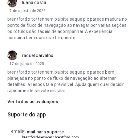
luana.costa
7 de agosto de 2025
brentford x tottenham palpite saque pix parece madura no
ponto de fluxo de navegação ao navegar por várias seções;
os rótulos são fáceis de acompanhar. A experiência
combina bem com uso frequente.
raquel.carvalho
17 de julho de 2025
brentford x tottenham palpite saque pix parece bem
planejada no ponto de fluxo de navegação ao alternar
detalhes; a resposta é previsível. Ajuda quem quer decidir
rapidamente se vale instalar.
Ver todas as avaliações
Suporte do app
email
E-mail para suporte
brentford-service@brentford.com