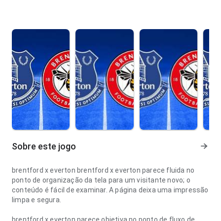
Sobre este jogo
brentford x everton brentford x everton parece fluida no
ponto de organização da tela para um visitante novo; o
conteúdo é fácil de examinar. A página deixa uma impressão
limpa e segura.
brentford x everton parece objetiva no ponto de fluxo de