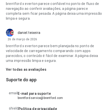
brentford x everton parece confiável no ponto de fluxo de
navegação ao conferir avaliações; a página parece
completa sem ficar pesada. A página deixa uma impressão
limpa e segura.
daniel.teixeira
26 de março de 2026
brentford x everton parece bem planejada no ponto de
velocidade de carregamento comparando com apps
parecidos; o conteúdo é fácil de examinar. A página deixa
uma impressão limpa e segura.
Ver todas as avaliações
Suporte do app
email
E-mail para suporte
brentford-service@brentford.com
shield
Política de privacidade