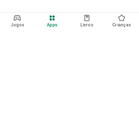
Jogos
Apps
Livros
Crianças
Google Play
Play Pass
Pontos do Play Points
Vales-presente
Resgatar
Política de reembolso