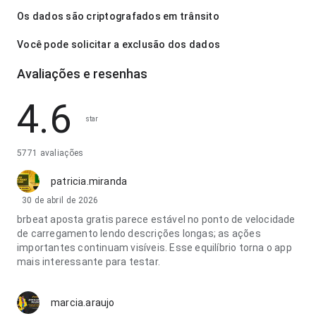
Os dados são criptografados em trânsito
Você pode solicitar a exclusão dos dados
Avaliações e resenhas
4.6
star
5771 avaliações
patricia.miranda
30 de abril de 2026
brbeat aposta gratis parece estável no ponto de velocidade
de carregamento lendo descrições longas; as ações
importantes continuam visíveis. Esse equilíbrio torna o app
mais interessante para testar.
marcia.araujo