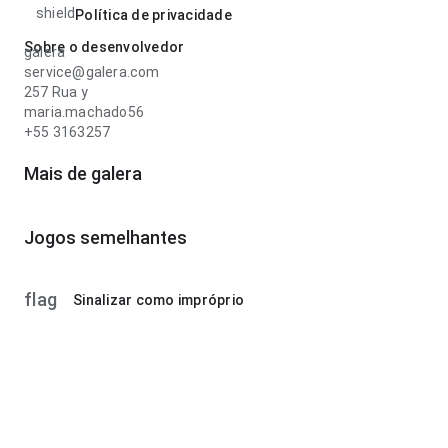
shield
Política de privacidade
Sobre o desenvolvedor
galera
service@galera.com
257 Rua y
maria.machado56
+55 3163257
Mais de galera
Jogos semelhantes
flag
Sinalizar como impróprio