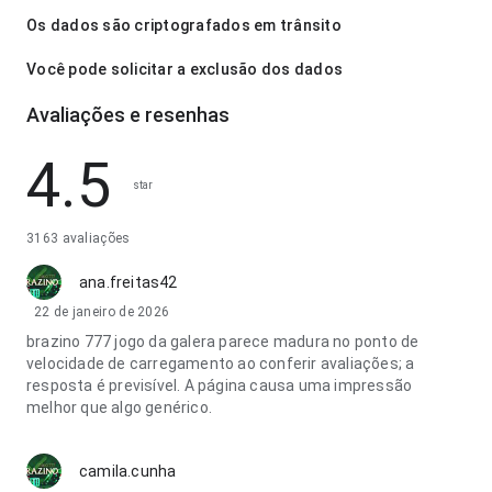
Os dados são criptografados em trânsito
Você pode solicitar a exclusão dos dados
Avaliações e resenhas
4.5
star
3163 avaliações
ana.freitas42
22 de janeiro de 2026
brazino 777 jogo da galera parece madura no ponto de
velocidade de carregamento ao conferir avaliações; a
resposta é previsível. A página causa uma impressão
melhor que algo genérico.
camila.cunha