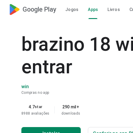
Google Play
Jogos
Apps
Livros
C
brazino 18 w
entrar
win
Compras no app
4.7
290 mil+
star
8988 avaliações
downloads