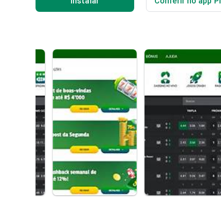
Instalar
Conferir no app P