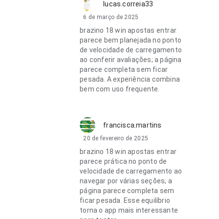
lucas.correia33
6 de março de 2025
brazino 18 win apostas entrar
parece bem planejada no ponto
de velocidade de carregamento
ao conferir avaliações; a página
parece completa sem ficar
pesada. A experiência combina
bem com uso frequente.
francisca.martins
20 de fevereiro de 2025
brazino 18 win apostas entrar
parece prática no ponto de
velocidade de carregamento ao
navegar por várias seções; a
página parece completa sem
ficar pesada. Esse equilíbrio
torna o app mais interessante