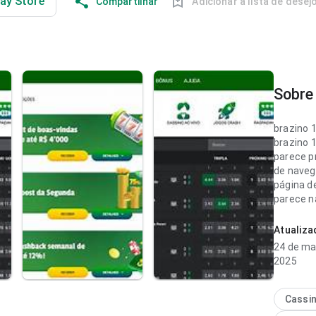
lay Store
Compartilhar
Adicionar à lista de desej
Sobre 
brazino 
brazino 
parece p
de naveg
página de
parece n
uma impr
genérico
Atualiz
24 de ma
brazino 
2025
parece m
de naveg
várias s
Cassi
previsíve