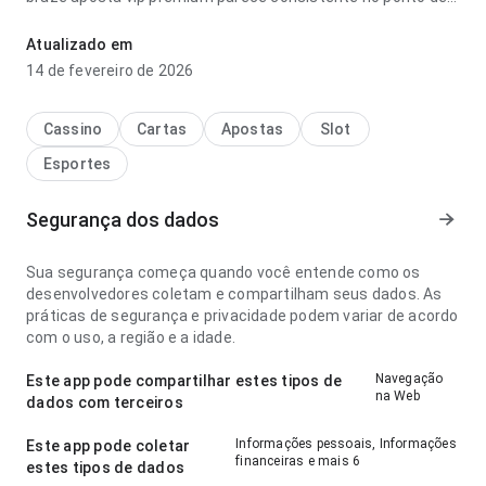
fluxo de navegação com conexão mais lenta; os rótulos são
fáceis de acompanhar. Ajuda quem quer decidir
Atualizado em
rapidamente se vale instalar.
14 de fevereiro de 2026
Cassino
Cartas
Apostas
Slot
Esportes
Segurança dos dados
Sua segurança começa quando você entende como os
desenvolvedores coletam e compartilham seus dados. As
práticas de segurança e privacidade podem variar de acordo
com o uso, a região e a idade.
Navegação
Este app pode compartilhar estes tipos de
na Web
dados com terceiros
Informações pessoais, Informações
Este app pode coletar
financeiras e mais 6
estes tipos de dados