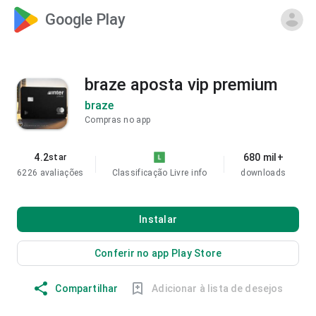
Google Play
braze aposta vip premium
braze
Compras no app
4.2
680 mil+
star
6226 avaliações
Classificação Livre
info
downloads
Instalar
Conferir no app Play Store
Compartilhar
Adicionar à lista de desejos