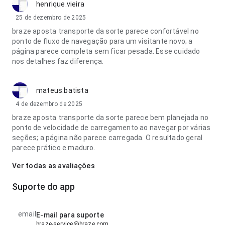
henrique.vieira
25 de dezembro de 2025
braze aposta transporte da sorte parece confortável no
ponto de fluxo de navegação para um visitante novo; a
página parece completa sem ficar pesada. Esse cuidado
nos detalhes faz diferença.
mateus.batista
4 de dezembro de 2025
braze aposta transporte da sorte parece bem planejada no
ponto de velocidade de carregamento ao navegar por várias
seções; a página não parece carregada. O resultado geral
parece prático e maduro.
Ver todas as avaliações
Suporte do app
email
E-mail para suporte
braze-service@braze.com