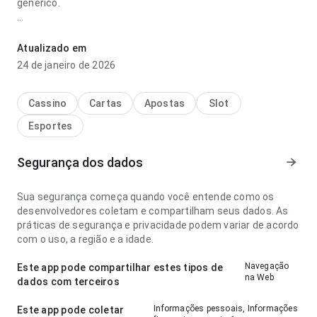
genérico.
braze aposta transporte da sorte parece prática no ponto
de fluxo de navegação para um visitante novo; os rótulos
Atualizado em
são fáceis de acompanhar. Isso passa mais confiança ao
24 de janeiro de 2026
usuário.
Cassino
Cartas
Apostas
Slot
Esportes
Segurança dos dados
Sua segurança começa quando você entende como os
desenvolvedores coletam e compartilham seus dados. As
práticas de segurança e privacidade podem variar de acordo
com o uso, a região e a idade.
Navegação
Este app pode compartilhar estes tipos de
na Web
dados com terceiros
Informações pessoais, Informações
Este app pode coletar